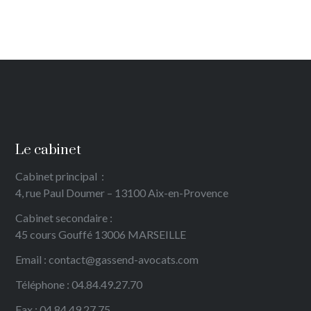
Le cabinet
Cabinet principal
:
4, rue Paul Doumer – 13100 Aix-en-Provence
Cabinet secondaire :
45 cours Gouffé 13006 MARSEILLE
Email : contact@gassend-avocats.com
Téléphone : 04.84.49.27.70
Fax : 04.84.49.27.75