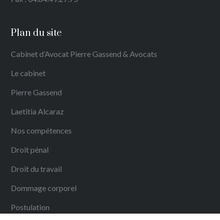
Plan du site
Cabinet d’Avocat Pierre Gassend & Avocats
Le cabinet
Pierre Gassend
Laetitia Alcaraz
Nos compétences
Droit pénal
Droit du travail
Dommage corporel
Postulation